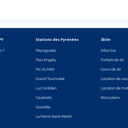
PY
Stations des Pyrénées
Skier
s ?
Peyragudes
Infos live
Piau Engaly
Forfaits de ski
Pic du Midi
Cours de ski
Grand Tourmalet
Location de va
Luz Ardiden
Location de mat
Cauterets
Bons plans
Gourette
La Pierre Saint-Martin