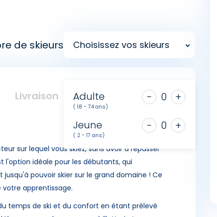
re de skieurs
Choisissez vos skieurs
Livraison
Adulte
-
0
+
( 18 - 74 ans)
Jeune
-
0
+
( 2 - 17 ans)
teur sur lequel vous skiez, sans avoir à repasser
st l'option idéale pour les débutants, qui
 jusqu'à pouvoir skier sur le grand domaine ! Ce
 votre apprentissage.
u temps de ski et du confort en étant prélevé